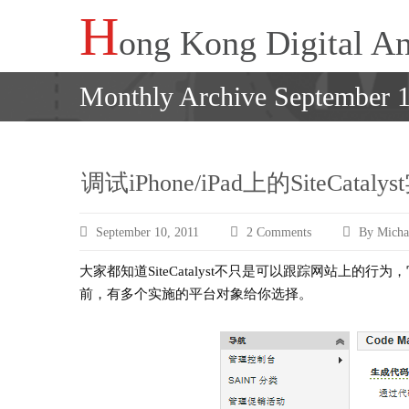
Skip
H
ong Kong Digital An
to
content
Monthly Archive September 1
调试iPhone/iPad上的SiteCataly
September 10, 2011
2 Comments
By Micha
on
调
大家都知道SiteCatalyst不只是可以跟踪网站上的
试
前，有多个实施的平台对象给你选择。
iPhone/iPad
上
的
SiteCatalyst
实