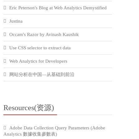
Eric Peterson's Blog at Web Analytics Demystified
Justina
Occam's Razor by Avinash Kaushik
Use CSS selector to extract data
Web Analytics for Developers
网站分析在中国—从基础到前沿
Resources(资源)
Adobe Data Collection Query Parameters (Adobe
Analytics 數據收集參數表)