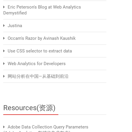
Eric Peterson's Blog at Web Analytics
Demystified
Justina
Occam's Razor by Avinash Kaushik
Use CSS selector to extract data
Web Analytics for Developers
网站分析在中国—从基础到前沿
Resources(资源)
Adobe Data Collection Query Parameters