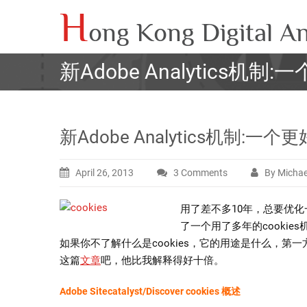
Skip
H
ong Kong Digital An
to
content
新Adobe Analytics
新Adobe Analytics机制
April 26, 2013
3 Comments
By Michae
on
新
用了差不多10年，总要优化一下，与
Adobe
了一个用了多年的cooki
Analytics
如果你不了解什么是cookies，它的用途是什么，第一方
机
这篇
文章
吧，他比我解释得好十倍。
制:
一
Adobe Sitecatalyst/Discover cookies 概述
个