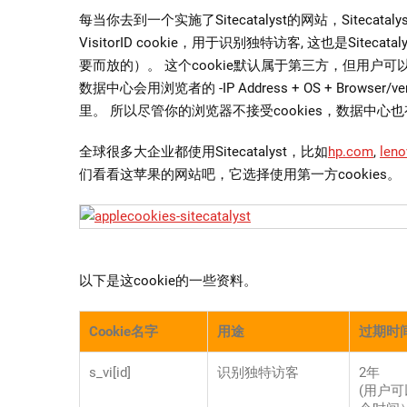
更
每当你去到一个实施了Sitecatalyst的网站，Sitecat
好
VisitorID cookie，用于识别独特访客, 这也是Sitec
的
要而放的）。 这个cookie默认属于第三方，但用户可以选
独
数据中心会用浏览者的 -IP Address + OS + Browse
特
里。 所以尽管你的浏览器不接受cookies，数据中心
访
客
全球很多大企业都使用Sitecatalyst，比如
hp.com
,
len
跟
们看看这苹果的网站吧，它选择使用第一方cookies。
踪
方
法
以下是这cookie的一些资料。
Cookie名字
用途
过期时
s_vi[id]
识别独特访客
2年
(用户可以