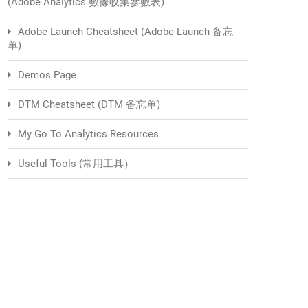
(Adobe Analytics 數據收集參數表)
Adobe Launch Cheatsheet (Adobe Launch 备忘
单)
Demos Page
DTM Cheatsheet (DTM 备忘单)
My Go To Analytics Resources
Useful Tools (常用工具）