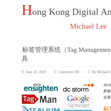
Skip
H
ong Kong Digital An
to
content
Author Archive
Michael Lee
标签管理系统（Tag Managemen
具
June 10, 2018
Comments Off
By Michael 
on
标
20
签
所有
管
分享
理
系
标
统