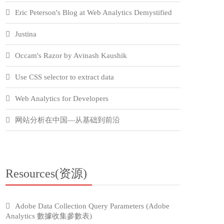
Eric Peterson's Blog at Web Analytics Demystified
Justina
Occam's Razor by Avinash Kaushik
Use CSS selector to extract data
Web Analytics for Developers
网站分析在中国—从基础到前沿
Resources(资源)
Adobe Data Collection Query Parameters (Adobe
Analytics 數據收集參數表)