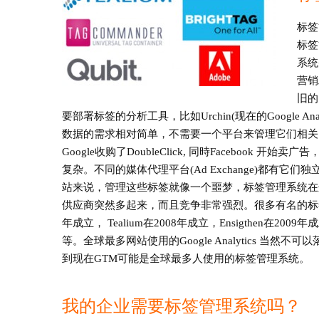
（Tag
标签
Management
标签
System)
系统
–
营销
企
旧的
业
要部署标签的分析工具，比如Urchin(现在的Google Analyti
网
数据的需求相对简单，不需要一个平台来管理它们相关的标
站
Google收购了DoubleClick, 同時Faceboo
不
复杂。不同的媒体代理平台(Ad Exchange)都有
可
站来说，管理这些标签就像一个噩梦，标签管理系统在
缺
供应商突然多起来，而且竞争非常强烈。很多有名的标签管
少
年成立， Tealium在2008年成立，Ensigthen在2009年成立, 和Sa
的
等。全球最多网站使用的Google Analytics 当然不可以落伍
工
到现在GTM可能是全球最多人使用的标签管理系统。
具
我的企业需要标签管理系统吗？