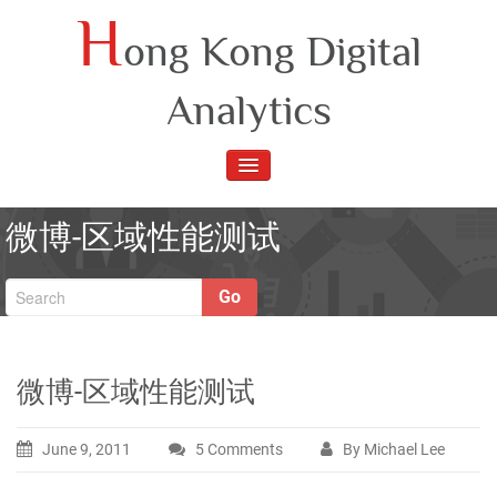
Skip
H
ong Kong Digital
to
content
Analytics
TOGGLE
NAVIGATION
微博-区域性能测试
Go
微博-区域性能测试
June 9, 2011
5 Comments
By Michael Lee
on
微