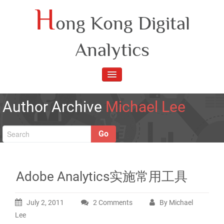
Skip
H
ong Kong Digital
to
content
Analytics
TOGGLE
NAVIGATION
Author Archive
Michael Lee
Go
Adobe Analytics实施常用工具
July 2, 2011
2 Comments
By Michael
on
Lee
Adobe